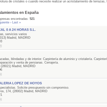
otura de cristales o cuando necesite realizar un acristalamiento de terrazas,
alamientos en España
presas encontradas:
521
guiente ›
Last »
CAL 0 A 24 HORAS S.L.
as, servicios varios
8013) Madrid, MADRID
03
zadas, blindadas y de interior. Carpintería de aluminio y cristalería. Carpinte
reparación y venta de persianas. Cerrajería.
, (28021) Madrid, MADRID
96
ALERIA LOPEZ DE HOYOS
specialistas. Solicite presupuesto sin compromiso.
os, 174, (28002) Madrid, MADRID
21