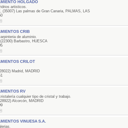
AMIENTO HOLGADO
vidrios artisticos.
7, (35007) Las palmas de Gran Canaria, PALMAS, LAS
60
AMIENTOS CRIB
carpinteria de aluminio.
1, (22300) Barbastro, HUESCA
95
AMIENTOS CRILOT
 (28022) Madrid, MADRID
61
AMIENTOS RV
stalería cualquier tipo de cristal y trabajo.
(28922) Alcorcón, MADRID
99
MIENTOS VINUESA S.A.
alerias.