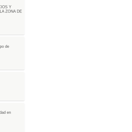
IOS Y
LA ZONA DE
ipo de
dad en