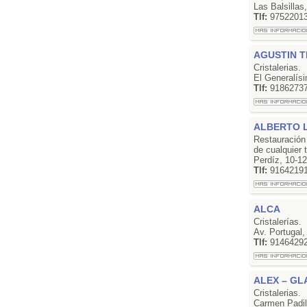
Las Balsillas
Tlf:
9752201
AGUSTIN 
Cristalerias.
El Generalísi
Tlf:
9186273
ALBERTO 
Restauración
de cualquier 
Perdíz, 10-1
Tlf:
9164219
ALCA
Cristalerías.
Av. Portugal
Tlf:
9146429
ALEX – GL
Cristalerias.
Carmen Padil