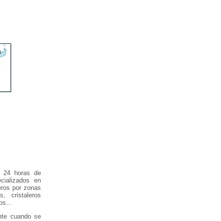
s 24 horas de
cializados en
eros por zonas
, cristaleros
uros…
nte cuando se