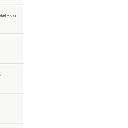
idad y gas.
o.