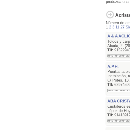
produzca una r
Acrist
Número de em
1
2
3
11
27
Si
A & A ACLI
Toldos y carp
Abada, 2, (2
Tlf:
9152294
A.P.H.
Puertas acora
Instalación, 
C/ Potes, 13
Tlf:
6297459
ABA CRIST
Cristaleros e
López de Hoy
Tlf:
9141391