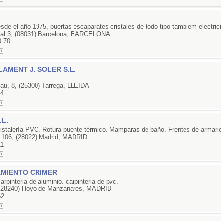
esde el año 1975, puertas escaparates cristales de todo tipo tambiem electric
cal 3, (08031) Barcelona, BARCELONA
0 70
AMENT J. SOLER S.L.
au, 8, (25300) Tarrega, LLEIDA
14
.L.
ristalería PVC. Rotura puente térmico. Mamparas de baño. Frentes de armari
 106, (28022) Madrid, MADRID
11
AMIENTO CRIMER
carpinteria de aluminio, carpinteria de pvc.
 (28240) Hoyo de Manzanares, MADRID
62