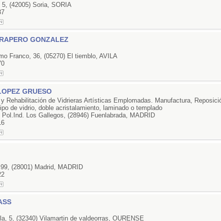
, 5, (42005) Soria, SORIA
37
TRAPERO GONZALEZ
mo Franco, 36, (05270) El tiemblo, AVILA
70
LOPEZ GRUESO
 y Rehabilitación de Vidrieras Artísticas Emplomadas. Manufactura, Reposici
tipo de vidrio, doble acristalamiento, laminado o templado
2 Pol.Ind. Los Gallegos, (28946) Fuenlabrada, MADRID
16
, 99, (28001) Madrid, MADRID
22
ASS
la, 5, (32340) Vilamartin de valdeorras, OURENSE