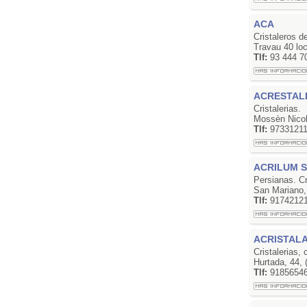
ACA
Cristaleros d
Travau 40 lo
Tlf:
93 444 7
ACRESTALL
Cristalerias.
Mossèn Nicol
Tlf:
9733121
ACRILUM S
Persianas. C
San Mariano,
Tlf:
9174212
ACRISTAL
Cristalerias, 
Hurtada, 44,
Tlf:
9185654