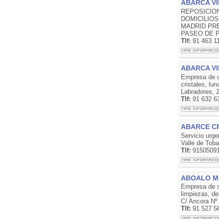
ABARCA VI
REPOSICIO
DOMICILIO
MADRID PR
PASEO DE P
Tlf:
91 463 1
ABARCA VI
Empresa de c
cristales, lu
Labradores, 
Tlf:
91 632 6
ABARCE CR
Servicio urgen
Valle de Tob
Tlf:
9150509
ABOALO MA
Empresa de s
limpiezas, de
C/ Ancora Nº
Tlf:
91 527 5