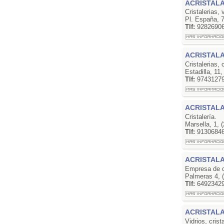
ACRISTAL
Cristalerias, 
Pl. España, 
Tlf:
9282690
ACRISTAL
Cristalerias, 
Estadilla, 1
Tlf:
9743127
ACRISTAL
Cristalería.
Marsella, 1,
Tlf:
9130684
ACRISTAL
Empresa de cri
Palmeras 4, 
Tlf:
6492342
ACRISTALA
Vidrios, crist