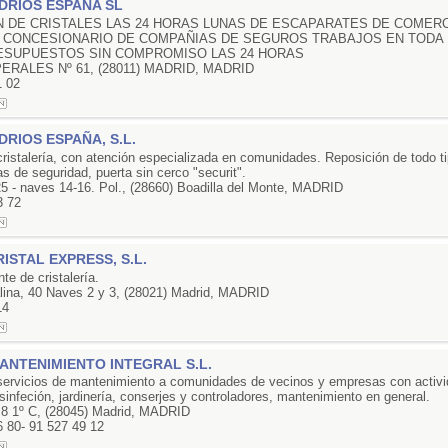
DRIOS ESPAÑA SL
N DE CRISTALES LAS 24 HORAS LUNAS DE ESCAPARATES DE COMERC
S CONCESIONARIO DE COMPAÑIAS DE SEGUROS TRABAJOS EN TODA 
ESUPUESTOS SIN COMPROMISO LAS 24 HORAS
ERALES Nº 61, (28011) MADRID, MADRID
1 02
DRIOS ESPAÑA, S.L.
ristalería, con atención especializada en comunidades. Reposición de todo t
nas de seguridad, puerta sin cerco "securit".
25 - naves 14-16. Pol., (28660) Boadilla del Monte, MADRID
3 72
ISTAL EXPRESS, S.L.
te de cristalería.
alina, 40 Naves 2 y 3, (28021) Madrid, MADRID
14
NTENIMIENTO INTEGRAL S.L.
ervicios de mantenimiento a comunidades de vecinos y empresas con activi
sinfeción, jardinería, conserjes y controladores, mantenimiento en general.
 8 1º C, (28045) Madrid, MADRID
6 80- 91 527 49 12