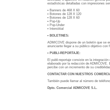
estadísticas detalladas con impresiones servi
• Banners de 468 X 60
• Botones de 128 X 120
• Botones de 128 X 60
• Pop-Up
• Pop-Under
• Interstitial
•
BOLETINES:
ADMICOVE dispone de un boletín que se env
anunciante llegar a su público objetivo con f
•
PUBLI-REPORTAJE:
El publi-reportaje consiste en la integració
elaborado por la redacción de ADMICOVE. Es 
percibe con un incremento de su credibilidad
CONTACTAR CON NUESTROS COMERC
También puede llamar al número de teléfon
Dpto. Comercial ADMICOVE S.L.