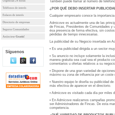
Urgencias 24 horas
También puede llamar al número de teléfon
Teléfonos de interés
¿POR QUÉ DEBO INSERTAR PUBLICIDA
Enlaces de interés
Cualquier empresario conoce la importancia 
Directorio de empresas
Admicove es actualmente una de las princip
de Fincas, Presidentes de Comunidades y us
Seguros Comunidades
ésa presencia de forma efectiva, sin costos
pérdidas de tiempo innecesarias.
Anúnciese
Gratis!
La publicidad de su Negocio insertada en A
• Es una publicidad dirigida a un sector muy
Síguenos
• Su anuncio no incluye solamente la inclusi
manera gratuita sea cual sea el producto co
comentarios u ofertas relativos a su negoci
• Dispone de una gran variedad de opciones p
máximo su zona de influencia por un coste
• Nuestro equipo le diseña su publicidad de
más efectiva de aparecer en el directorio.
• Admicove es visitado cada día por miles d
• En Admicove realizamos campañas promoci
ser Administradores de Fincas. De esta ma
competencia.
¿QUÉ VARIEDAD DE PRODUCTOS PUBL