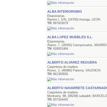
ALBA INTERIORISMO
Ebanisterias.
Ramiro I, S/N, (24700) Astorga, LEON
Tlf:
987603079
ALBA LOPEZ MUEBLES S.L.
Ebanisterias.
Álamo, 7, (28350) Ciempozuelos, MADRID
Tlf:
918931464
ALBERTO ALVAREZ REGUERA
Carpinteria de madera.
Roses, 2, (46980) Paterna, VALENCIA
Tlf:
961383656
ALBERTO NAVARRETE CASTARNAD
Carpinteria de madera.
Montseny, 98, (08208) sabadell, BARCEL
Tlf:
937164442