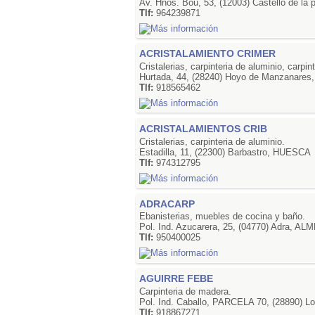
Av. Hnos. Bou, 53, (12003) Castello de la
Tlf:
964239871
ACRISTALAMIENTO CRIMER
Cristalerias, carpinteria de aluminio, carpin
Hurtada, 44, (28240) Hoyo de Manzanare
Tlf:
918565462
ACRISTALAMIENTOS CRIB
Cristalerias, carpinteria de aluminio.
Estadilla, 11, (22300) Barbastro, HUESCA
Tlf:
974312795
ADRACARP
Ebanisterias, muebles de cocina y baño.
Pol. Ind. Azucarera, 25, (04770) Adra, AL
Tlf:
950400025
AGUIRRE FEBE
Carpinteria de madera.
Pol. Ind. Caballo, PARCELA 70, (28890) 
Tlf:
918867271