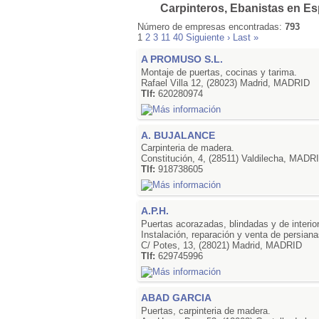
Carpinteros, Ebanistas en E
Número de empresas encontradas:
793
1
2
3
11
40
Siguiente ›
Last »
A PROMUSO S.L.
Montaje de puertas, cocinas y tarima.
Rafael Villa 12, (28023) Madrid, MADRID
Tlf:
620280974
A. BUJALANCE
Carpinteria de madera.
Constitución, 4, (28511) Valdilecha, MADR
Tlf:
918738605
A.P.H.
Puertas acorazadas, blindadas y de interior
Instalación, reparación y venta de persiana
C/ Potes, 13, (28021) Madrid, MADRID
Tlf:
629745996
ABAD GARCIA
Puertas, carpinteria de madera.