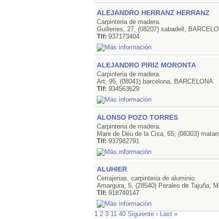
ALEJANDRO HERRANZ HERRANZ
Carpinteria de madera.
Guilleries, 27, (08207) sabadell, BARCEL
Tlf:
937173404
ALEJANDRO PIRIZ MORONTA
Carpinteria de madera.
Art, 95, (08041) barcelona, BARCELONA
Tlf:
934563629
ALONSO POZO TORRES
Carpinteria de madera.
Mare de Déu de la Cisa, 65, (08303) ma
Tlf:
937982791
ALUHIER
Cerrajerias, carpinteria de aluminio.
Amargura, 5, (28540) Perales de Tajuña,
Tlf:
918749147
1
2
3
11
40
Siguiente ›
Last »