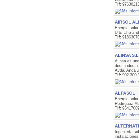
Tlf:
9763021
AIRSOL A
Energia solar
Urb. El Guind
Tlf:
9186307
ALINSA S.L
Alinsa es un
destinados a 
Avda. Andalu
Tlf:
902 300 
ALPASOL
Energia solar
Rodríguez Ma
Tlf:
9541700
ALTERNATI
Ingeniería so
instalaciones