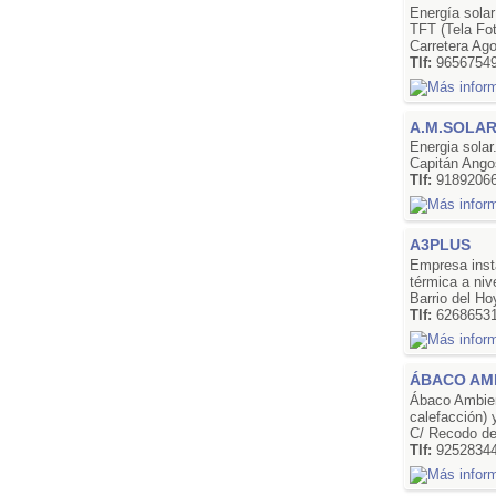
Energía solar
TFT (Tela Fot
Carretera Ag
Tlf:
9656754
A.M.SOLA
Energia solar
Capitán Ango
Tlf:
9189206
A3PLUS
Empresa insta
térmica a niv
Barrio del H
Tlf:
6268653
ÁBACO AM
Ábaco Ambient
calefacción) 
C/ Recodo de
Tlf:
9252834