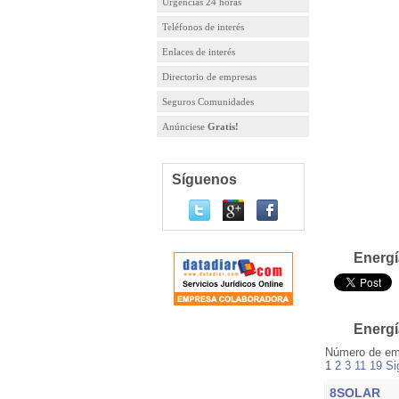
Urgencias 24 horas
Teléfonos de interés
Enlaces de interés
Directorio de empresas
Seguros Comunidades
Anúnciese
Gratis!
Síguenos
Energí
Energí
Número de em
1
2
3
11
19
Si
8SOLAR