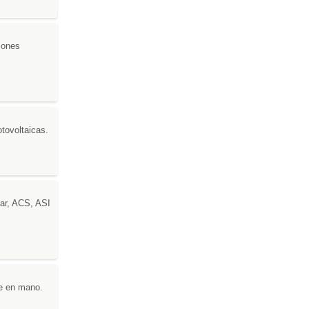
ciones
otovoltaicas.
lar, ACS, ASI
ve en mano.