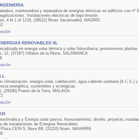
NGENIERIA
aladora, mantenedora y reparadora de energías térmicas en edificios con nº 
egalizaciones. Instalaciones eléctricas de baja tensión.
n, 4 bl 1 of 1218, (28522) Rivas Vaciamadrid, MADRID
52
ENERGIAS RENOVABLES SL
ializada en energia solar térmica y solar fotovoltaica, promovemos plantas 
s, 12, (37187) Villares de la Reina, SALAMANCA
8
.L
e climatización, energía solar, calefacción, agua caliente sanitaria (A.C.S.) y
ncia energética, sostenibles y ecológicas.
1, (29190) Puerto de la Torre, MALAGA
72
XI
bioclimática y Energía solar pasiva. Asesoramiento, diseño, proyecto, instala
o de instalaciones de Energías Renovables.
, Plaza CEIN 5, Nave B8, (31110) Noain, NAVARRA
60