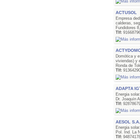
ACTUSOL
Empresa dedic
calderas, seg
Fundidores 8
Tlf:
9166879
ACTYDOMO 
Domótica y en
viviendas) y 
Ronda de Tol
Tlf:
91364290
ADAPTA IGT
Energia solar
Dr. Joaquín 
Tlf:
9287867
AESOL S.A
Energia solar
Pol. Ind. La
Tlf:
9487417