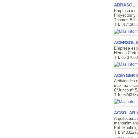
ABRASOL I
Empresa inst
Proyectos y l
Thomas Ediso
Tlf:
9171368
ACERSOL 
Empresa espec
Hernan Corte
Tlf:
66 37660
ACEYGER S
Actividades d
máxima eficie
C/Junco nº 5
Tlf:
9524313
ACSOLAR X
Arquitectura 
mantenimient
Pol. Mocholi
Tlf:
9483127