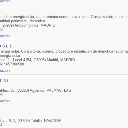
ada a energía solar, tanto térmica como fotovoltaica. Climatización, suelo r
uridad perimetral, domótica.
, (28939) Arroyomolinos, MADRID
66
S.L.L.
ergía solar. Consultoría, diseño, proyecto e instalación de domótica (automa
energía solar.
edo, 1 - Local 4154, (28005) Madrid, MADRID
2 / 657300599
. S.L.
.
Artiles, 36, (35260) Agüimes, PALMAS, LAS
96
.
.
 Nava, S/N, (31300) Tafalla, NAVARRA
81