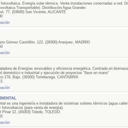
 fotovoltaica. Energía solar térmica. Venta instalaciones conectadas a red. Di
ovoltaica Transportable). Distribución Agua Grander.
ost, 77, (03690) San Vicente, ALICANTE
90
R
.
sto Gómez Castrillón, 122, (28300) Aranjuez, MADRID
60
ladora de Energías renovables y eficiencia energética. Centrada en biomasa
el doméstico e industrial y ejecución de proyectos "llave en mano"
oyo 176, Bajo, (39300) Torrelavega, CANTABRIA
15
BIENTAL
al es una ingeniería e instaladora de sistemas solares térmicos (agua calien
y fotovoltaicos (para venta de energía).
l Pinar 12, (45003) Toledo, TOLEDO
45