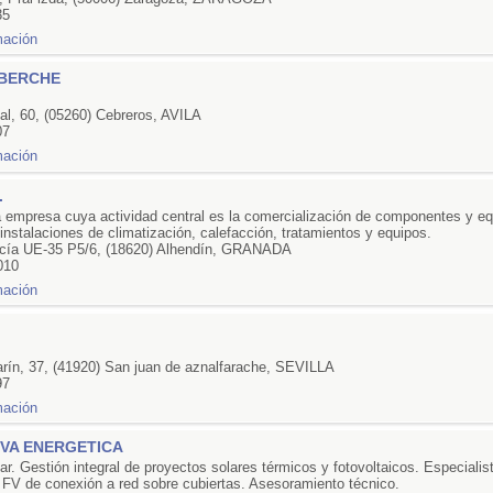
35
LBERCHE
.
al, 60, (05260) Cebreros, AVILA
07
.
a empresa cuya actividad central es la comercialización de componentes y e
instalaciones de climatización, calefacción, tratamientos y equipos.
cía UE-35 P5/6, (18620) Alhendín, GRANADA
010
.
rín, 37, (41920) San juan de aznalfarache, SEVILLA
97
VA ENERGETICA
lar. Gestión integral de proyectos solares térmicos y fotovoltaicos. Especialis
 FV de conexión a red sobre cubiertas. Asesoramiento técnico.