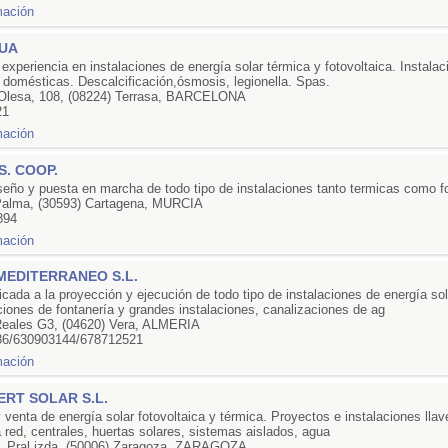
GUA
experiencia en instalaciones de energía solar térmica y fotovoltaica. Instala
y domésticas. Descalcificación,ósmosis, legionella. Spas.
 Olesa, 108, (08224) Terrasa, BARCELONA
21
. COOP.
iseño y puesta en marcha de todo tipo de instalaciones tanto termicas como f
 Palma, (30593) Cartagena, MURCIA
894
EDITERRANEO S.L.
ada a la proyección y ejecución de todo tipo de instalaciones de energía so
iones de fontanería y grandes instalaciones, canalizaciones de ag
eales G3, (04620) Vera, ALMERIA
36/630903144/678712521
RT SOLAR S.L.
y venta de energía solar fotovoltaica y térmica. Proyectos e instalaciones lla
red, centrales, huertas solares, sistemas aislados, agua
, Pral izda, (50006) Zaragoza, ZARAGOZA