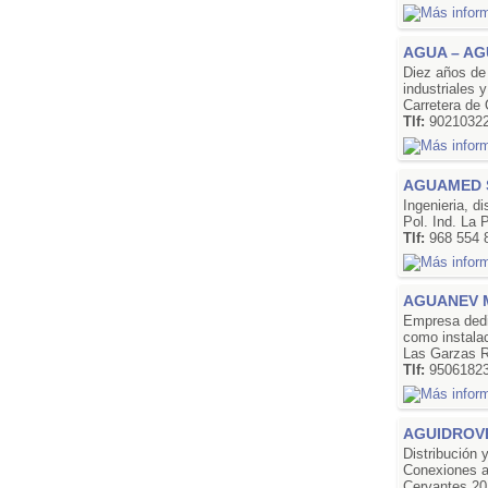
AGUA – A
Diez años de 
industriales 
Carretera de
Tlf:
9021032
AGUAMED S
Ingenieria, d
Pol. Ind. La
Tlf:
968 554 
AGUANEV M
Empresa dedic
como instalac
Las Garzas R
Tlf:
9506182
AGUIDROVE
Distribución 
Conexiones a 
Cervantes 20