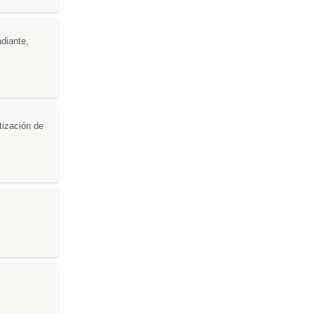
adiante,
tización de