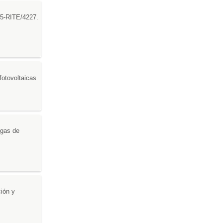
05-RITE/4227.
fotovoltaicas
 gas de
ción y