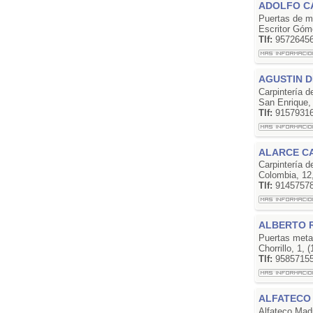
ADOLFO C
Puertas de m
Escritor Góm
Tlf:
9572645
AGUSTIN D
Carpintería 
San Enrique,
Tlf:
9157931
ALARCE C
Carpintería d
Colombia, 12
Tlf:
9145757
ALBERTO 
Puertas meta
Chorrillo, 1
Tlf:
9585715
ALFATECO 
Alfateco Mad