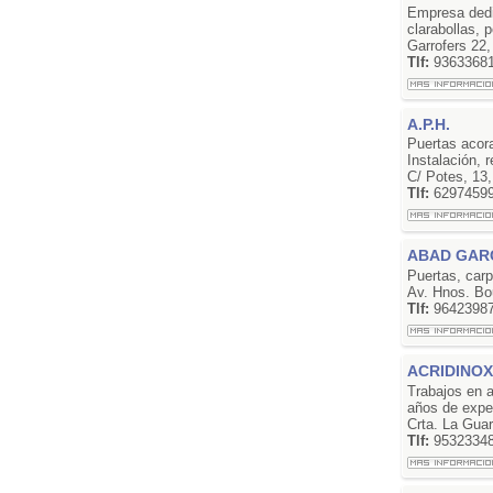
Empresa dedi
clarabollas, 
Garrofers 2
Tlf:
9363368
A.P.H.
Puertas acora
Instalación, 
C/ Potes, 13
Tlf:
6297459
ABAD GAR
Puertas, carp
Av. Hnos. Bo
Tlf:
9642398
ACRIDINOX:
Trabajos en 
años de expe
Crta. La Gua
Tlf:
9532334