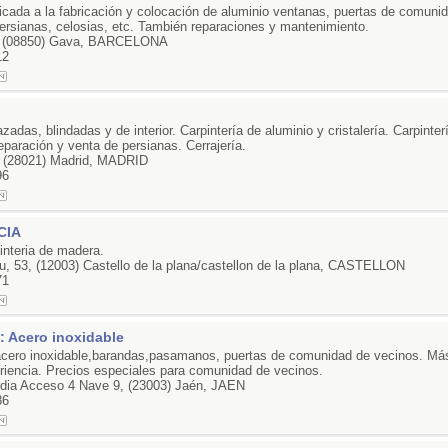
cada a la fabricación y colocación de aluminio ventanas, puertas de comuni
persianas, celosias, etc. También reparaciones y mantenimiento.
2, (08850) Gava, BARCELONA
12
zadas, blindadas y de interior. Carpintería de aluminio y cristalería. Carpinte
reparación y venta de persianas. Cerrajería.
, (28021) Madrid, MADRID
96
CIA
interia de madera.
u, 53, (12003) Castello de la plana/castellon de la plana, CASTELLON
71
 Acero inoxidable
acero inoxidable,barandas,pasamanos, puertas de comunidad de vecinos. Más
riencia. Precios especiales para comunidad de vecinos.
rdia Acceso 4 Nave 9, (23003) Jaén, JAEN
86