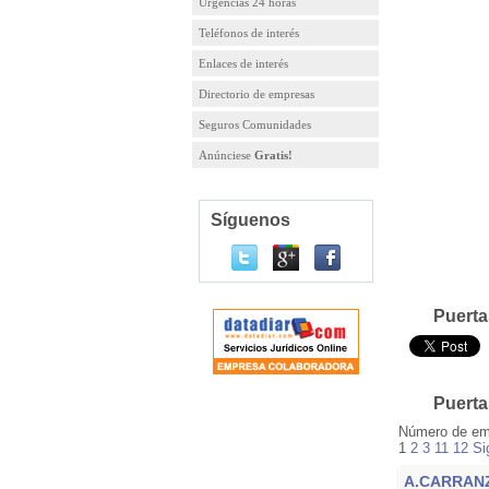
Urgencias 24 horas
Teléfonos de interés
Enlaces de interés
Directorio de empresas
Seguros Comunidades
Anúnciese
Gratis!
Síguenos
Puerta
Puerta
Número de em
1
2
3
11
12
Si
A.CARRAN