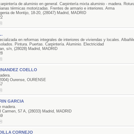
arpintería de aluminio en general. Carpintería mixta aluminio - madera. Rotur
ianas térmicas motorizadas. Frentes de armario e interiores. Arma
genia de Montijo, 18-20, (28047) Madrid, MADRID
22
L.
ializada en reformas integrales de interiores de viviendas y locales. Albañil
solados. Pintura. Puertas. Carpintería. Aluminio. Electricidad
n, s/n, (28028) Madrid, MADRID
28
RNANDEZ COELLO
adera.
 (32004) Ourense, OURENSE
67
RIN GARCIA
de madera.
el Carmen, 57 A, (28033) Madrid, MADRID
69
DILLA CORNEJO