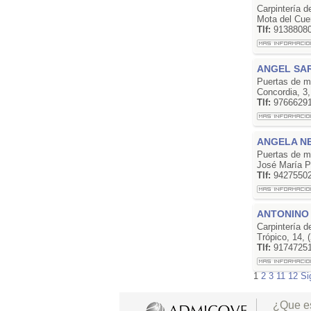
Carpintería 
Mota del Cue
Tlf:
9138808
ANGEL SAR
Puertas de m
Concordia, 3
Tlf:
9766629
ANGELA N
Puertas de m
José María P
Tlf:
9427550
ANTONINO
Carpintería 
Trópico, 14,
Tlf:
9174725
1
2
3
11
12
Si
¿Que e