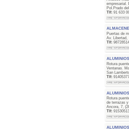
empresarial. 
Pol.Prado de
Tlf:
91 633 0
ALMACENE
Puertas de m
Av. Libertad,
Tlf:
9872851
ALUMINIO
Rotura puente
Ventanas. Ma
San Lamberto
Tlf:
9140537
ALUMINIO
Rotura puente
de terrazas 
Ancora, 7, (
Tlf:
9153051
ALUMINIO