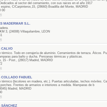
Dedicados al sector del cerramiento, con sus raices en el año 1917
l espino, C/Carpinteros,15, (28660) Boadilla del Monte, MADRID
0 00
S MADERMAR S.L.
adera.
 KM 3, (24008) Villaquilambre, LEON
41
S CALVO
 térmico. Todo en cerrajería de aluminio. Cerramientos de terraza. Áticos. Pu
mparas para baño y ducha. Persianas térmicas y plásticas.
, 15 - Post., (28017) Madrid, MADRID
72
S COLLADO FABUEL
 térmico (bicolores en madera, etc.). Puertas articuladas, techos móviles. C
y porches. Frentes de armarios e interiores a medida. Mamparas de b
28045) Madrid, MADRID
30
S SÁNCHEZ