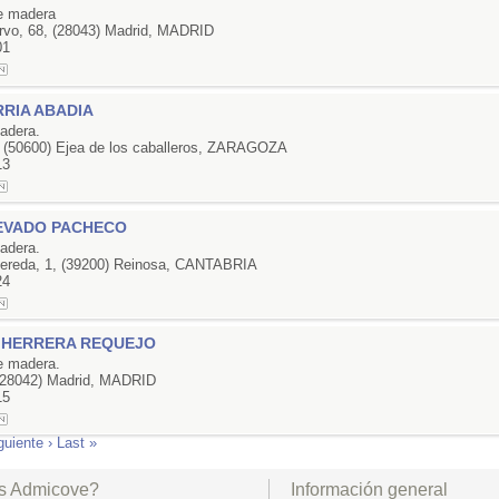
de madera
rvo, 68, (28043) Madrid, MADRID
01
RIA ABADIA
adera.
, (50600) Ejea de los caballeros, ZARAGOZA
13
EVADO PACHECO
adera.
ereda, 1, (39200) Reinosa, CANTABRIA
24
 HERRERA REQUEJO
de madera.
 (28042) Madrid, MADRID
15
guiente ›
Last »
s Admicove?
Información general