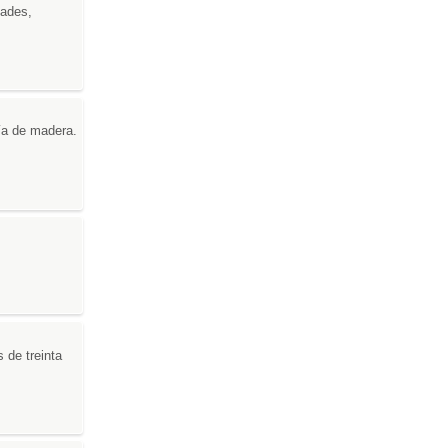
dades,
ría de madera.
 de treinta