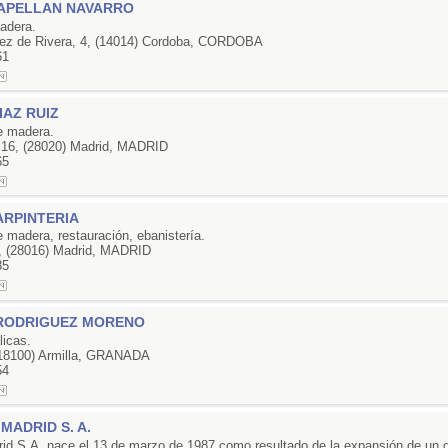
APELLAN NAVARRO
adera.
ez de Rivera, 4, (14014) Cordoba, CORDOBA
61
IAZ RUIZ
de madera.
 16, (28020) Madrid, MADRID
65
ARPINTERIA
e madera, restauración, ebanistería.
, (28016) Madrid, MADRID
85
RODRIGUEZ MORENO
licas.
, (18100) Armilla, GRANADA
54
MADRID S. A.
rid S.A. nace el 13 de marzo de 1987 como resultado de la expansión de un 