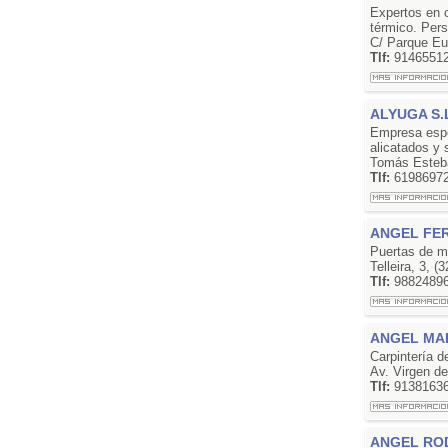
Expertos en c
térmico. Pers
C/ Parque Eu
Tlf:
9146551
ALYUGA S.
Empresa espec
alicatados y 
Tomás Esteba
Tlf:
6198697
ANGEL FE
Puertas de m
Telleira, 3,
Tlf:
9882489
ANGEL MA
Carpintería 
Av. Virgen d
Tlf:
9138163
ANGEL RO