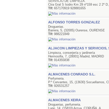
SERVICIO DE LIMPIEZA.
Ctra Gral S Isidro Km 29 nº159 esc 2 2º 
Tlf:
657170919 928881655
ALFONSO TORRES GONZALEZ
Droguerias.
Barrera, 5, (32005) Ourense, OURENSE
Tlf:
988221849
ALJACON LIMPIEZAS Y SERVICIOS, S
Limpieza, conserjería y jardinería
Hermosilla, 7, (28001) Madrid, MADRID
Tlf:
914355838
ALMACENES CONRADO S.L.
Perfumeria.
P.º Cervantes, 15, (13630) Socuellamos,
Tlf:
926531257
ALMACENES XEIRA
Droguerias, perfumeria.
Lugo, 14, (15810) Arzua, CORUÑA, A