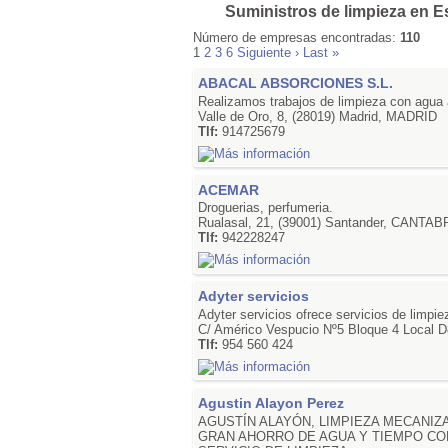
Suministros de limpieza en 
Número de empresas encontradas:
110
1
2
3
6
Siguiente ›
Last »
ABACAL ABSORCIONES S.L.
Realizamos trabajos de limpieza con agua a
Valle de Oro, 8, (28019) Madrid, MADRID
Tlf:
914725679
ACEMAR
Droguerias, perfumeria.
Rualasal, 21, (39001) Santander, CANTAB
Tlf:
942228247
Adyter servicios
Adyter servicios ofrece servicios de limpie
C/ Américo Vespucio Nº5 Bloque 4 Local D
Tlf:
954 560 424
Agustin Alayon Perez
AGUSTÍN ALAYÓN, LIMPIEZA MECANI
GRAN AHORRO DE AGUA Y TIEMPO CO