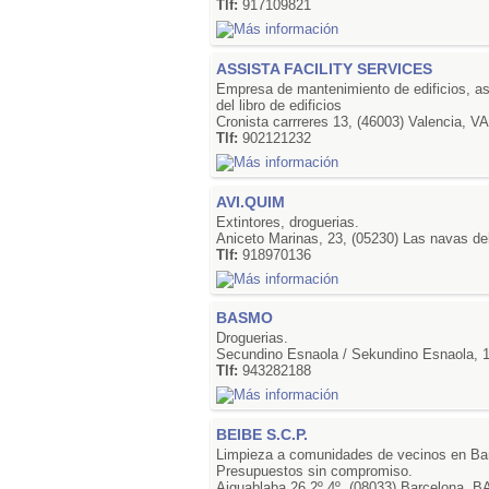
Tlf:
917109821
ASSISTA FACILITY SERVICES
Empresa de mantenimiento de edificios, asi
del libro de edificios
Cronista carrreres 13, (46003) Valencia, 
Tlf:
902121232
AVI.QUIM
Extintores, droguerias.
Aniceto Marinas, 23, (05230) Las navas d
Tlf:
918970136
BASMO
Droguerias.
Secundino Esnaola / Sekundino Esnaola, 
Tlf:
943282188
BEIBE S.C.P.
Limpieza a comunidades de vecinos en Barc
Presupuestos sin compromiso.
Aiguablaba 26 2º 4º, (08033) Barcelona