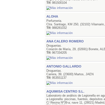
Tlf:
981500104
ALOHA
Perfumeria.
Ctra. Santiago, KM 250, (32102) Vilamar
Tlf:
988281032
ANA CALERO ROMERO
Droguerias.
Corazón de María, 29, (02691) Bonete, 
Tlf:
967334205
ANTONIO GALLARDO
Droguerias.
Carrera, 39, (23600) Martos, JAEN
Tlf:
953551137
AQUIMISA CENTRO S.L.
Laboratorio de análisis de Legionella en a
a Legionella: piscinas, fuentes, depósitos
C/ Resina Nº39-a; nave 11, (28021) Madri