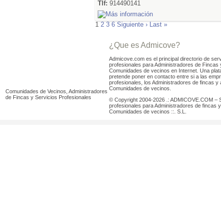
Tlf:
914490141
1
2
3
6
Siguiente ›
Last »
¿Que es Admicove?
Admicove.com es el principal directorio de serv
profesionales para Administradores de Fincas 
Comunidades de vecinos en Internet. Una pla
pretende poner en contacto entre si a las emp
profesionales, los Administradores de fincas y 
Comunidades de vecinos.
Comunidades de Vecinos, Administradores
de Fincas y Servicios Profesionales
© Copyright 2004-2026 .: ADMICOVE.COM – S
profesionales para Administradores de fincas y
Comunidades de vecinos ::. S.L.