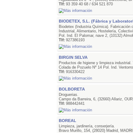
Tlf:
93 359 40 68 / 634 521 870
BIODETEX, S.L. (Fábrica y Laborator
Biodetex (Industria Química). Fabricación 
Industrial, Alimentario, Hostelería, Colect
Pol. Ind. El Palomar, nave 2, (10132) Al
Tlf:
927386193
BIRGIN SELVA
Productos de higiene y limpieza industrial.
Colada de Pozuelo Nº 14 Pol. Ind. Ventorr
Tlf:
916330422
BOLBORETA
Droguerias.
Campo da Barreira, 6, (32660) Allariz, O
Tlf:
988442441
BOREAL
Limpieza, jardinería, conserjería.
Bravo Murillo, 154, (28020) Madrid, MADR