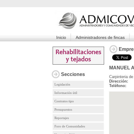
Inicio
Administradores de fincas
Empre
MANUEL A
Secciones
Carpinteria d
Dirección:
Legislación
Teléfono:
Información útil
Contratos tipo
Presupuestos
Reportajes
Foro de Comunidades