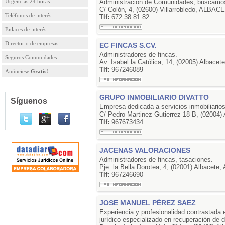
Urgencias 24 horas
Administración de Comunidades, buscamos
C/ Colón, 4, (02600) Villarrobledo, ALBAC
Teléfonos de interés
Tlf:
672 38 81 82
Enlaces de interés
Directorio de empresas
EC FINCAS S.CV.
Administradores de fincas.
Seguros Comunidades
Av. Isabel la Católica, 14, (02005) Albac
Tlf:
967246089
Anúnciese
Gratis!
GRUPO INMOBILIARIO DIVATTO
Síguenos
Empresa dedicada a servicios inmobiliarios 
C/ Pedro Martinez Gutierrez 18 B, (02004
Tlf:
967673434
JACENAS VALORACIONES
Administradores de fincas, tasaciones.
Pje. la Bella Dorotea, 4, (02001) Albacet
Tlf:
967246690
JOSE MANUEL PÉREZ SAEZ
Experiencia y profesionalidad contrastada
jurídico especializado en recuperación de 