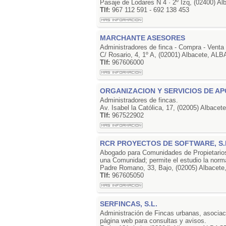
Pasaje de Lodares N 4 · 2º Izq, (02400) 
Tlf:
967 112 591 - 692 138 453
MARCHANTE ASESORES
Administradores de finca - Compra - Venta -
C/ Rosario, 4, 1º A, (02001) Albacete, A
Tlf:
967606000
ORGANIZACION Y SERVICIOS DE AP
Administradores de fincas.
Av. Isabel la Católica, 17, (02005) Albac
Tlf:
967522902
RCR PROYECTOS DE SOFTWARE, S.
Abogado para Comunidades de Propietarios:
una Comunidad; permite el estudio la norma
Padre Romano, 33, Bajo, (02005) Albace
Tlf:
967605050
SERFINCAS, S.L.
Administración de Fincas urbanas, asociaci
página web para consultas y avisos.