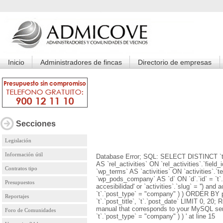
Inicio
Administradores de fincas
Directorio de empresas
Secciones
Legislación
Información útil
Database Error; SQL: SELECT DISTINCT `t`
AS `rel_activities` ON `rel_activities`.`field
Contratos tipo
`wp_terms` AS `activities` ON `activities`.`t
`wp_pods_company` AS `d` ON `d`.`id` = `t`.`
Presupuestos
accesibilidad' or `activities`.`slug` = '') an
`t`.`post_type` = "company" ) ) ORDER BY 
Reportajes
`t`.`post_title`, `t`.`post_date` LIMIT 0, 2
manual that corresponds to your MySQL serve
Foro de Comunidades
`t`.`post_type` = "company" ) ) ' at line 15