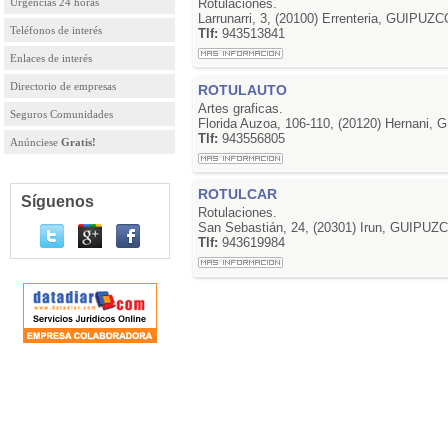
Urgencias 24 horas
Rotulaciones.
Larrunarri, 3, (20100) Errenteria, GUIPUZ
Teléfonos de interés
Tlf:
943513841
Enlaces de interés
Directorio de empresas
ROTULAUTO
Artes graficas.
Seguros Comunidades
Florida Auzoa, 106-110, (20120) Hernani
Tlf:
943556805
Anúnciese
Gratis!
ROTULCAR
Síguenos
Rotulaciones.
San Sebastián, 24, (20301) Irun, GUIPUZ
Tlf:
943619984